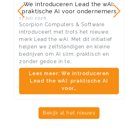
We introduceren Lead the wAI:
praktische AI voor ondernemers
17 juli 2026
10 
Scorpion Computers & Software
Na 
introduceert met trots het nieuwe
ond
merk Lead the wAI. Met dit initiatief
vel
helpen we zelfstandigen en kleine
aan
bedrijven om AI slim, praktisch en
me
zonder gedoe in te…
en 
Lees meer: We introduceren
Lead the wAI: praktische AI
voor…
Bekijk al het nieuws