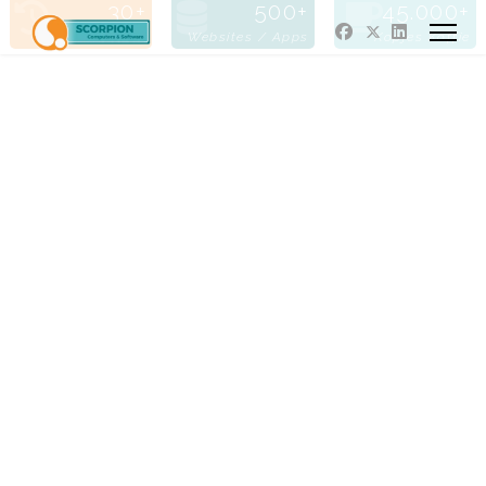
30
500
45.000
Jaren Actief
Websites / Apps
Kopjes Koffie