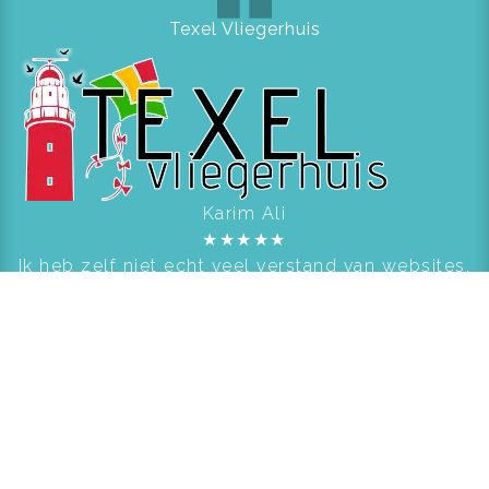
Texel Vliegerhuis
Karim Ali
★
★
★
★
★
Ik heb zelf niet echt veel verstand van websites,
maar het is wel belangrijk voor mijn winkel.
Door Scorpion Computers & Software word ik
met alles geholpen.
Vrienden Ingeborg Douwes Centrum