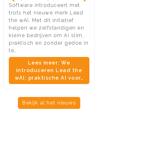
Software introduceert met
van vele websit
trots het nieuwe merk Lead
moment aangeb
the wAI. Met dit initiatief
stoppen per di
helpen we zelfstandigen en
ondersteuning
kleine bedrijven om AI slim,
en ouder.
praktisch en zonder gedoe in
Lees meer:
te…
definitief 
Lees meer: We
onders
introduceren Lead the
wAI: praktische AI voor…
Bekijk al het nieuws