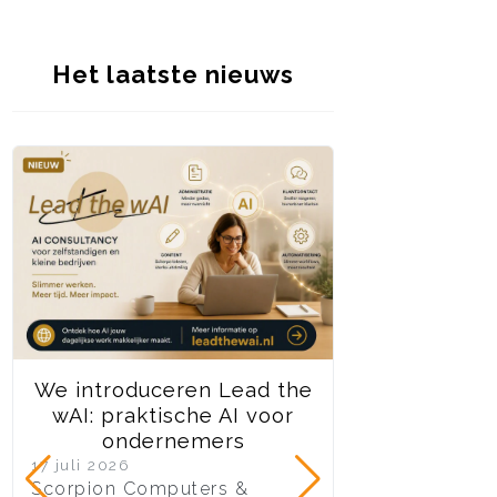
Het laatste nieuws
We introduceren Lead the
We stoppen d
wAI: praktische AI voor
Joomla 3 on
ondernemers
10 juli 2026
Na jaren van to
17 juli 2026
Scorpion Computers &
ondersteuning 