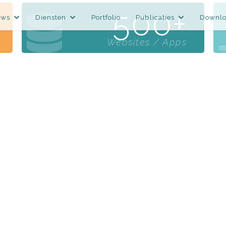
500
uws
Diensten
Portfolio
Publicaties
Downlo
Websites / Apps