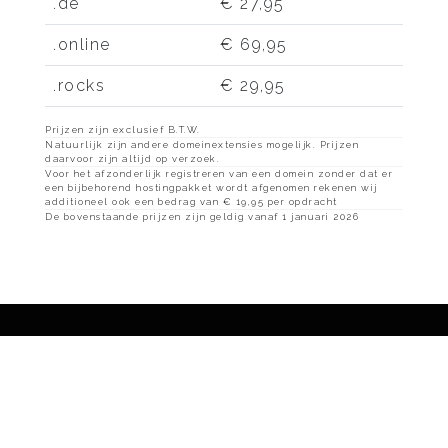
.de
€ 27,95
.online
€ 69,95
.rocks
€ 29,95
Prijzen zijn exclusief B.T.W.
Natuurlijk zijn andere domeinextensies mogelijk. Prijzen
daarvoor zijn altijd op verzoek.
Voor het afzonderlijk registreren van een domein zonder dat er
een bijbehorend hostingpakket wordt afgenomen rekenen wij
additioneel ook een bedrag van € 19,95 per opdracht
De bovenstaande prijzen zijn geldig vanaf 1 januari 2026
Informatie menu
Algemene voorwaarden
Privacy Policy
Webmail