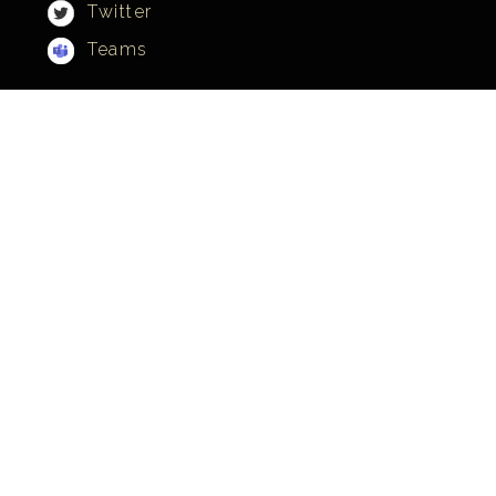
Twitter
Teams
Contactgegevens
Scorpion Computers & Software
Goudsbloem 52
5071 EZ Udenhout (NL)
Kapelanijstraat 1
Overpelt-Fabriek
3900 Pelt (BE)
KvK:
18037524
BTW:
NL001782628B27
IBAN:
NL96ADYB1000003525
Peppol:
NL:KVK18037524