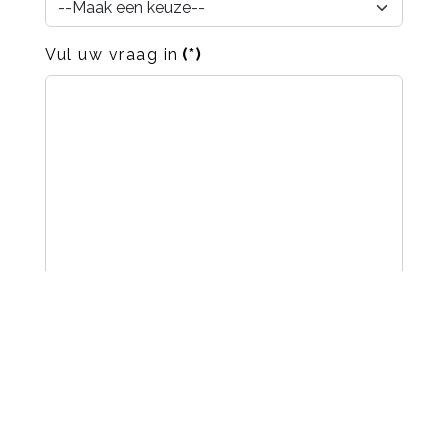
Vul uw vraag in
(*)
I am not a robot