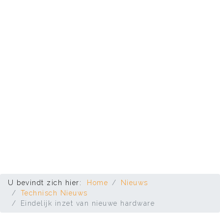
U bevindt zich hier:
Home
Nieuws
Technisch Nieuws
Eindelijk inzet van nieuwe hardware