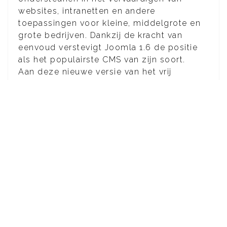
websites, intranetten en andere
toepassingen voor kleine, middelgrote en
grote bedrijven. Dankzij de kracht van
eenvoud verstevigt Joomla 1.6 de positie
als het populairste CMS van zijn soort.
Aan deze nieuwe versie van het vrij
beschikbare open source content
management systeem Joomla is door
honderden internationale vrijwilligers
maandenlang hard gewerkt. Zij zijn er dan
ook trots op om Joomla 1.6 aan de vele
honderdduizenden Joomla gebruikers over
de gehele wereld te mogen presenteren.
Nieuwe functionaliteiten in
Joomla 1.6
Verfijnder toegangsbeheer
voor het
bekijken en bewerken van inhoud, met