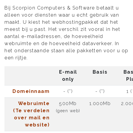
Bij Scorpion Computers & Software betaalt u
alleen voor diensten waar u echt gebruik van
maakt. U kiest het webhostingpakket dat het
meest bij u past. Het verschil zit vooral in het
aantal e-mailadressen, de hoeveelheid
webruimte en de hoeveelheid dataverkeer. In
het onderstaande staan alle pakketten voor u op
een rijtje.
E-mail
Basis
Bas
only
Pl
Domeinnaam
- (*)
- (*)
1 (
Webruimte
500Mb
1.000Mb
2.0
(Te verdelen
(geen web)
over mail en
website)