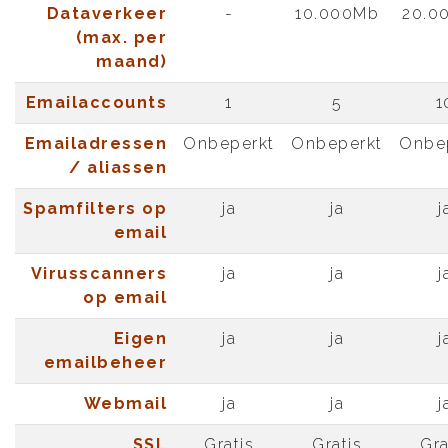
Dataverkeer
-
10.000Mb
20.0
(max. per
maand)
Emailaccounts
1
5
1
Emailadressen
Onbeperkt
Onbeperkt
Onbe
/ aliassen
Spamfilters op
ja
ja
j
email
Virusscanners
ja
ja
j
op email
Eigen
ja
ja
j
emailbeheer
Webmail
ja
ja
j
SSL
Gratis
Gratis
Gra