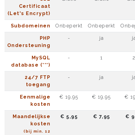
Certificaat
(Let's Encrypt)
Subdomeinen
Onbeperkt
Onbeperkt
Onbe
PHP
-
ja
j
Ondersteuning
MySQL
-
1
database (***)
24/7 FTP
-
ja
j
toegang
Eenmalige
€ 19,95
€ 19,95
€ 1
kosten
Maandelijkse
€ 5,95
€ 7,95
€ 9
kosten
(bij min. 12