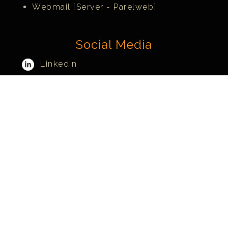
Webmail [Server - Parelweb]
Social Media
LinkedIn
Facebook
Instagram
Twitter
Teams
Contactgegevens
Scorpion Computers & Software
Goudsbloem 52
5071 EZ Udenhout (NL)