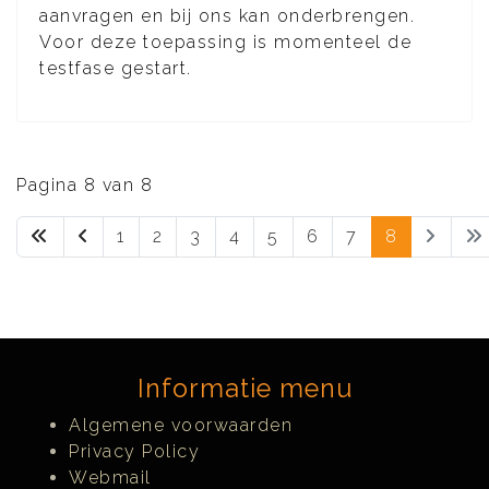
aanvragen en bij ons kan onderbrengen.
Voor deze toepassing is momenteel de
testfase gestart.
Pagina 8 van 8
1
2
3
4
5
6
7
8
Informatie menu
Algemene voorwaarden
Privacy Policy
Webmail