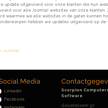
ze update uitgevoerd voor onze klanten die hun web
oerd voor alle Joomla! websites van onze klanten.
eerd waarmee we alle websites in de gaten kunnen 
e onderwerpen hebben we updates uitgevoerd op de 
n Joomla!
Social Media
Contactgege
Scorpion Computer
LinkedIn
Software
Facebook
Goudsbloem 52
Instagram