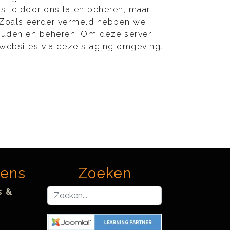
site door ons laten beheren, maar
 Zoals eerder vermeld hebben we
houden en beheren. Om deze server
websites via deze staging omgeving.
vens
Zoeken
Zoeken...
s &