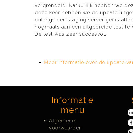
vergrendeld. Natuurlijk hebben we de
deze keer hebben we de update uitgev
onlangs een staging server geïnstall
nogmaals aan een uitgebreide test t
De test was zeer succesvol.
Meer informatie over de update va
Informatie
menu
Algemene
voorwaarden