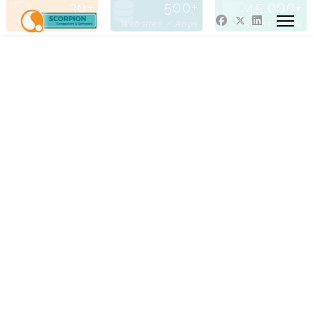
30
500
45.000
Jaren Actief
Websites / Apps
Kopjes Koffie