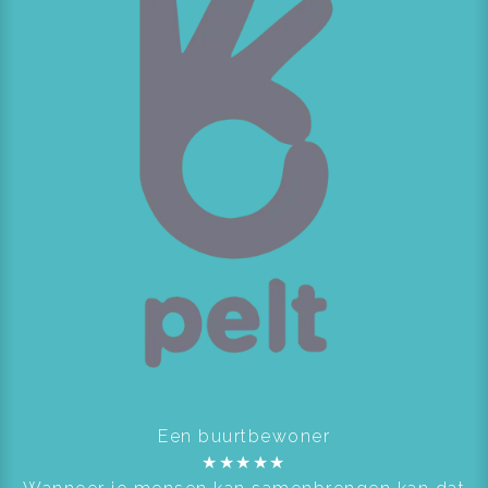
Een buurtbewoner
★
★
★
★
★