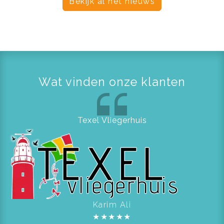
Bekijk al het nieuws
Wat vinden onze klanten
Texel Vliegerhuis
Karim Ali
★
★
★
★
★