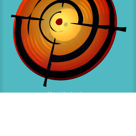
Marc Vanbaelen
★
★
★
★
★
Er is voor ons een website gemaakt die ervoor
moest zorgen dat al onze fans ons in de gaten
kunnen houden. Onze agenda, de playlist, maar
ook leuke opnames in audio en video.