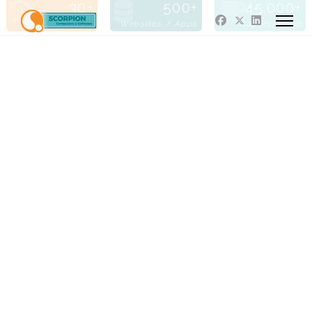
30
500
45.000
Jaren Actief
Websites / Apps
Kopjes Koffie