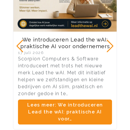
We introduceren Lead the wAI:
praktische AI voor ondernemers
17 juli 2026
10 
Scorpion Computers & Software
Na 
introduceert met trots het nieuwe
ond
merk Lead the wAI. Met dit initiatief
vel
helpen we zelfstandigen en kleine
aan
bedrijven om AI slim, praktisch en
me
zonder gedoe in te…
en 
Lees meer: We introduceren
Lead the wAI: praktische AI
voor…