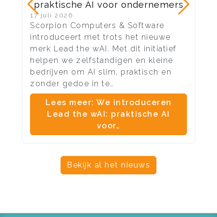
praktische AI voor ondernemers
17 juli 2026
10 
Scorpion Computers & Software
Na 
introduceert met trots het nieuwe
ond
merk Lead the wAI. Met dit initiatief
vel
helpen we zelfstandigen en kleine
aan
bedrijven om AI slim, praktisch en
me
zonder gedoe in te…
en 
Lees meer: We introduceren
Lead the wAI: praktische AI
voor…
Bekijk al het nieuws