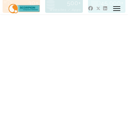
30
500
45.000
Jaren Actief
Websites / Apps
Kopjes Koffie