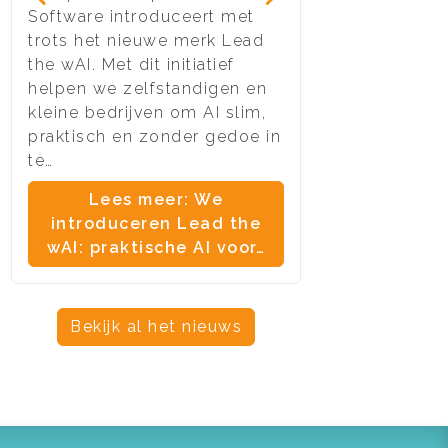
Software introduceert met
van vele websit
trots het nieuwe merk Lead
moment aangeb
the wAI. Met dit initiatief
stoppen per di
helpen we zelfstandigen en
ondersteuning
kleine bedrijven om AI slim,
en ouder.
praktisch en zonder gedoe in
Lees meer:
te…
definitief 
Lees meer: We
onders
introduceren Lead the
wAI: praktische AI voor…
Bekijk al het nieuws