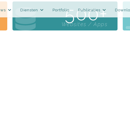
500
uws
Diensten
Portfolio
Publicaties
Downlo
Websites / Apps