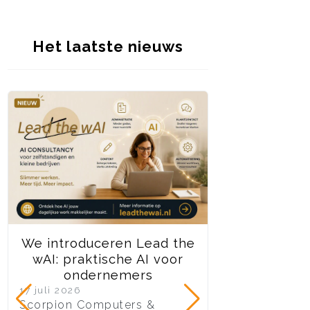
Het laatste nieuws
We introduceren Lead the
We stoppen d
wAI: praktische AI voor
Joomla 3 on
ondernemers
10 juli 2026
Na jaren van to
17 juli 2026
Scorpion Computers &
ondersteuning 