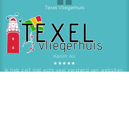
Texel Vliegerhuis
Karim Ali
★
★
★
★
★
Ik heb zelf niet echt veel verstand van websites,
maar het is wel belangrijk voor mijn winkel.
Door Scorpion Computers & Software word ik
met alles geholpen.
Vrienden Ingeborg Douwes Centrum