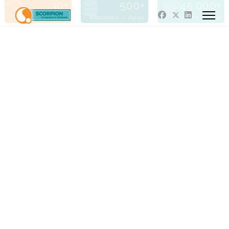
30
500
45.000
Jaren Actief
Websites / Apps
Kopjes Koffie