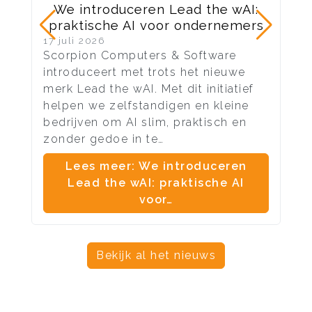
We introduceren Lead the wAI:
praktische AI voor ondernemers
17 juli 2026
10 
Scorpion Computers & Software
Na 
introduceert met trots het nieuwe
ond
merk Lead the wAI. Met dit initiatief
vel
helpen we zelfstandigen en kleine
aan
bedrijven om AI slim, praktisch en
me
zonder gedoe in te…
en 
Lees meer: We introduceren
Lead the wAI: praktische AI
voor…
Bekijk al het nieuws