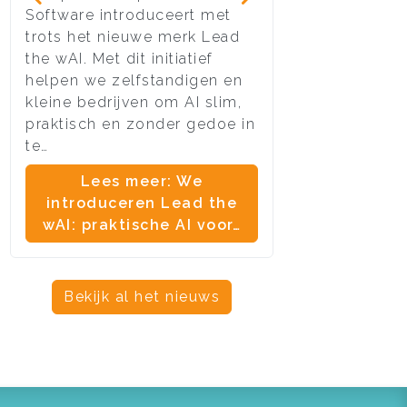
Software introduceert met
van vele websit
trots het nieuwe merk Lead
moment aangeb
the wAI. Met dit initiatief
stoppen per di
helpen we zelfstandigen en
ondersteuning
kleine bedrijven om AI slim,
en ouder.
praktisch en zonder gedoe in
Lees meer:
te…
definitief 
Lees meer: We
onders
introduceren Lead the
wAI: praktische AI voor…
Bekijk al het nieuws