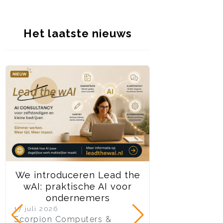
Het laatste nieuws
We introduceren Lead the
We stoppen d
wAI: praktische AI voor
Joomla 3 on
ondernemers
10 juli 2026
Na jaren van to
17 juli 2026
Scorpion Computers &
ondersteuning 