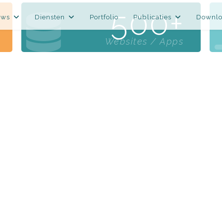
500
uws
Diensten
Portfolio
Publicaties
Downlo
Websites / Apps