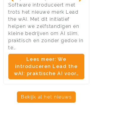
Software introduceert met
van vele websit
trots het nieuwe merk Lead
moment aangeb
the wAI. Met dit initiatief
stoppen per di
helpen we zelfstandigen en
ondersteuning
kleine bedrijven om AI slim,
en ouder.
praktisch en zonder gedoe in
Lees meer:
te…
definitief 
Lees meer: We
onders
introduceren Lead the
wAI: praktische AI voor…
Bekijk al het nieuws