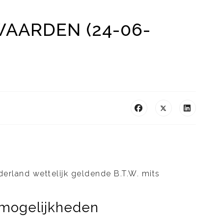
AARDEN (24-06-
ederland wettelijk geldende B.T.W. mits
smogelijkheden