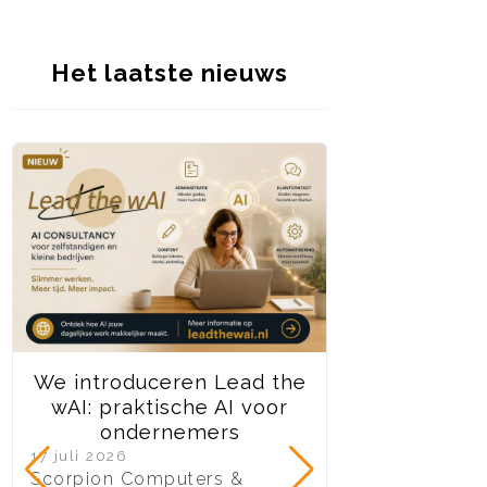
Het laatste nieuws
We introduceren Lead the
We stoppen d
wAI: praktische AI voor
Joomla 3 on
ondernemers
10 juli 2026
Na jaren van to
17 juli 2026
Scorpion Computers &
ondersteuning 