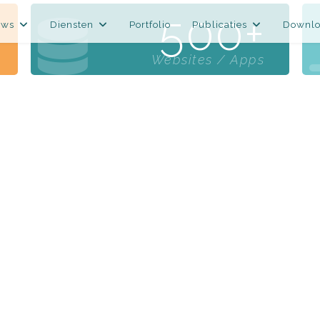
500
uws
Diensten
Portfolio
Publicaties
Downlo
Websites / Apps