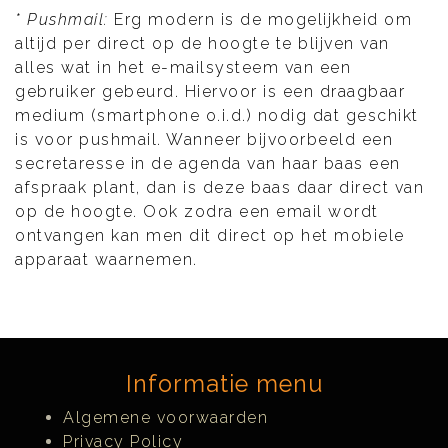
* Pushmail:
Erg modern is de mogelijkheid om
altijd per direct op de hoogte te blijven van
alles wat in het e-mailsysteem van een
gebruiker gebeurd. Hiervoor is een draagbaar
medium (smartphone o.i.d.) nodig dat geschikt
is voor pushmail. Wanneer bijvoorbeeld een
secretaresse in de agenda van haar baas een
afspraak plant, dan is deze baas daar direct van
op de hoogte. Ook zodra een email wordt
ontvangen kan men dit direct op het mobiele
apparaat waarnemen.
Informatie menu
Algemene voorwaarden
Privacy Policy