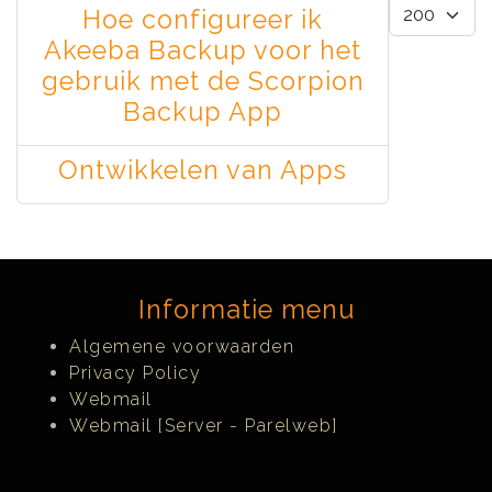
Toon #
Hoe configureer ik
Akeeba Backup voor het
gebruik met de Scorpion
Backup App
Ontwikkelen van Apps
Informatie menu
Algemene voorwaarden
Privacy Policy
Webmail
Webmail [Server - Parelweb]