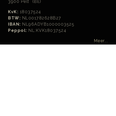
3900 Pelt (BE)
KvK:
18037524
BTW:
NL001782628B27
IBAN:
NL96ADYB1000003525
Peppol:
NL:KVK18037524
Meer...
Zoeken
Zoeken...
Joomla! Learning Partners™ are officially recognized and
licensed by, but not organized or operated by, Open Source