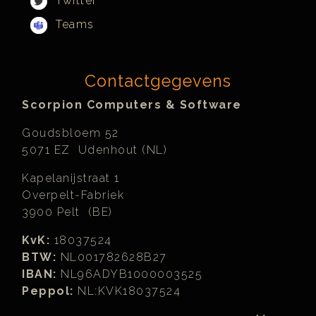
Twitter
Teams
Contactgegevens
Scorpion Computers & Software
Goudsbloem 52
5071 EZ Udenhout (NL)
Kapelanijstraat 1
Overpelt-Fabriek
3900 Pelt (BE)
KvK:
18037524
BTW:
NL001782628B27
IBAN:
NL96ADYB1000003525
Peppol:
NL:KVK18037524