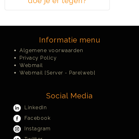
doe je er tegen?
Informatie menu
Algemene voorwaarden
Privacy Policy
Webmail
Webmail [Server - Parelweb]
Social Media
LinkedIn
Facebook
Instagram