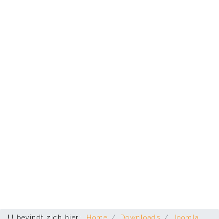
U bevindt zich hier:
Home
Downloads
Joomla