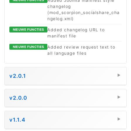
Added Joomla manifest style
changelog
(mod_scorpion_socialshare_cha
ngelog.xml)
Added changelog URL to
NIEUWE FUNCTIES
manifest file
Added review request text to
NIEUWE FUNCTIES
all language files
v2.0.1
▼
v2.0.0
▼
v1.1.4
▼