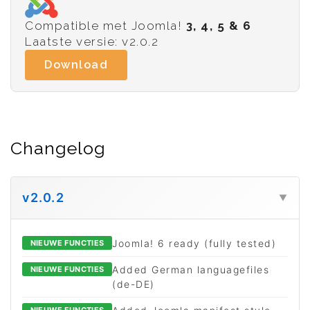
Compatible met Joomla!
3, 4, 5 & 6
Laatste versie: v2.0.2
Download
Changelog
v2.0.2
▼
Joomla! 6 ready (fully tested)
NIEUWE FUNCTIES
Added German languagefiles
NIEUWE FUNCTIES
(de-DE)
NIEUWE FUNCTIES