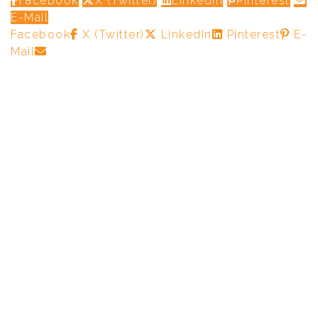
Facebook
X (Twitter)
LinkedIn
Pinterest
E-Mail
Facebook
X (Twitter)
LinkedIn
Pinterest
E-
Mail
Informatie menu
Algemene voorwaarden
Privacy Policy
Webmail
Webmail [Server - Parelweb]
Social Media
LinkedIn
Facebook