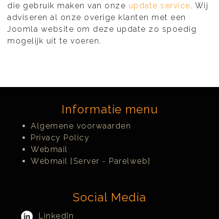
die gebruik maken van onze
update service
. Wij
adviseren al onze overige klanten met een
Joomla website om deze update zo spoedig
mogelijk uit te voeren.
Informatie menu
Algemene voorwaarden
Privacy Policy
Webmail
Webmail [Server - Parelweb]
Social Media
LinkedIn