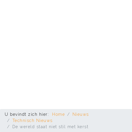
U bevindt zich hier:
Home
Nieuws
Technisch Nieuws
De wereld staat niet stil met kerst