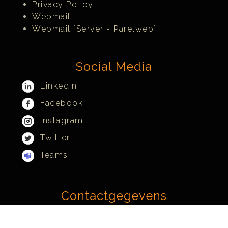
Privacy Policy
Webmail
Webmail [Server - Parelweb]
Social Media
LinkedIn
Facebook
Instagram
Twitter
Teams
Contactgegevens
Scorpion Computers & Software