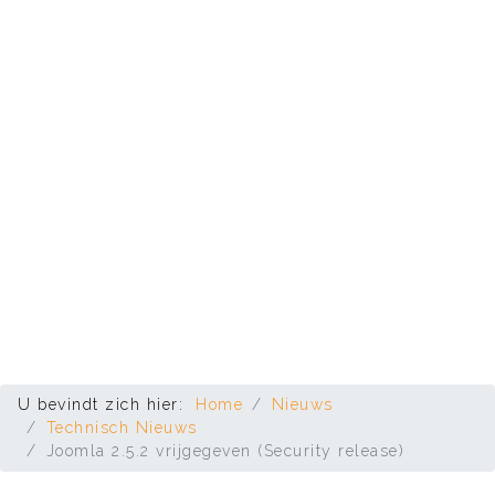
U bevindt zich hier:
Home
Nieuws
Technisch Nieuws
Joomla 2.5.2 vrijgegeven (Security release)