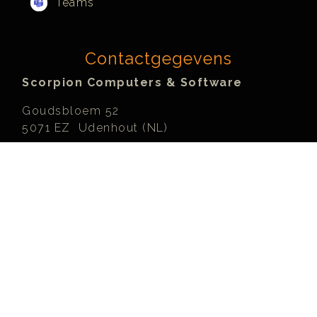
Teams
Contactgegevens
Scorpion Computers & Software
Goudsbloem 52
5071 EZ Udenhout (NL)
Kapelanijstraat 1
Overpelt-Fabriek
3900 Pelt (BE)
KvK:
18037524
BTW:
NL001782628B27
IBAN:
NL96ADYB1000003525
Peppol:
NL:KVK18037524
Meer...