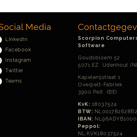
Social Media
Contactgege
Scorpion Computer
LinkedIn
Software
Facebook
Goudsbloem 52
Instagram
5071 EZ Udenhout (N
Twitter
Kapelanijstraat 1
Teams
Overpelt-Fabriek
3900 Pelt (BE)
KvK:
18037524
BTW:
NL001782628B
IBAN:
NL96ADYB1000
Peppol:
NL:KVK18037524