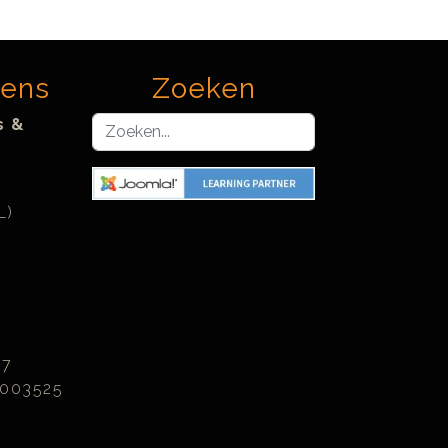
vens
Zoeken
Zoeken...
s &
L)
27
003525