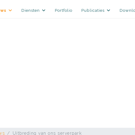
uws
Diensten
Portfolio
Publicaties
Downl
ws
Uitbreding van ons serverpark