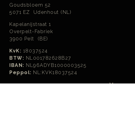
Goudsbloem 52
5071 EZ Udenhout (NL)
Kapelanijstraat 1
Overpelt-Fabriek
3900 Pelt (BE)
KvK:
18037524
BTW:
NL001782628B27
IBAN:
NL96ADYB1000003525
Peppol:
NL:KVK18037524
Meer...
Zoeken
Zoeken...