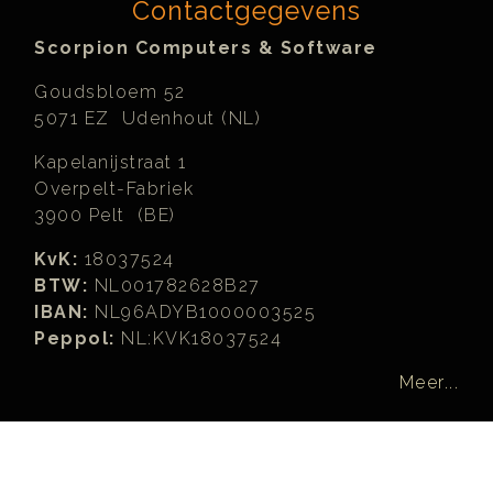
Contactgegevens
Scorpion Computers & Software
Goudsbloem 52
5071 EZ Udenhout (NL)
Kapelanijstraat 1
Overpelt-Fabriek
3900 Pelt (BE)
KvK:
18037524
BTW:
NL001782628B27
IBAN:
NL96ADYB1000003525
Peppol:
NL:KVK18037524
Meer...
Zoeken