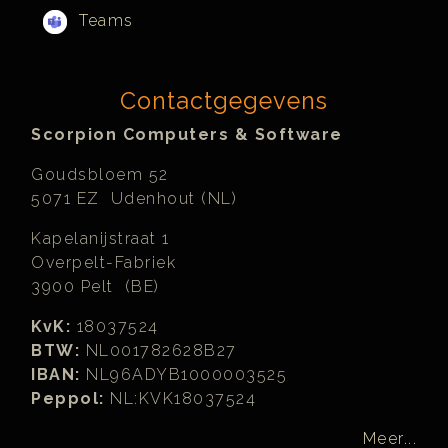
Teams
Contactgegevens
Scorpion Computers & Software
Goudsbloem 52
5071 EZ Udenhout (NL)
Kapelanijstraat 1
Overpelt-Fabriek
3900 Pelt (BE)
KvK:
18037524
BTW:
NL001782628B27
IBAN:
NL96ADYB1000003525
Peppol:
NL:KVK18037524
Meer...