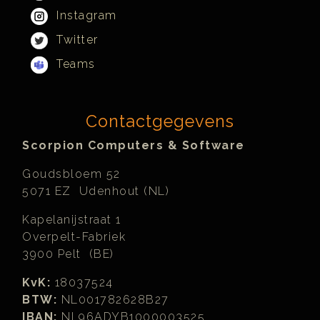
Instagram
Twitter
Teams
Contactgegevens
Scorpion Computers & Software
Goudsbloem 52
5071 EZ Udenhout (NL)
Kapelanijstraat 1
Overpelt-Fabriek
3900 Pelt (BE)
KvK:
18037524
BTW:
NL001782628B27
IBAN:
NL96ADYB1000003525