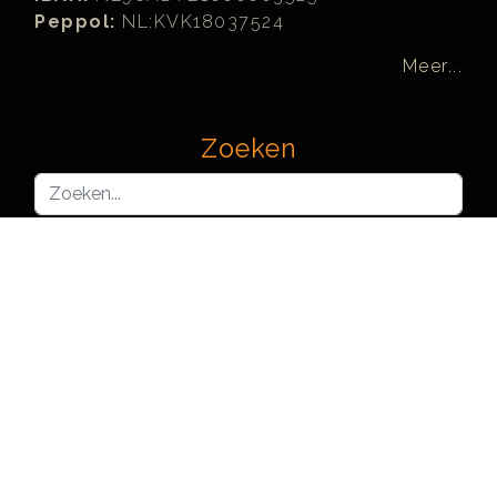
Peppol:
NL:KVK18037524
Meer...
Zoeken
Zoeken...
Joomla! Learning Partners™ are officially recognized and
licensed by, but not organized or operated by, Open Source
Matters, Inc. (OSM) on behalf of The Joomla! Project™.
Each Joomla! Learning Partner represents an independent
company. Use of the Joomla!® name, symbol, logo, Joomla
Learning Partner,™ and JLP™ and related trademarks is
licensed by Open Source Matters, Inc.