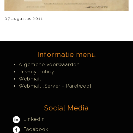
07 augustus 2011
Informatie menu
Algemene voorwaarden
Privacy Policy
Webmail
Webmail [Server - Parelweb]
Social Media
LinkedIn
Facebook