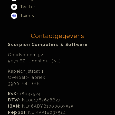
Twitter
Teams
Contactgegevens
Scorpion Computers & Software
Goudsbloem 52
5071 EZ Udenhout (NL)
Kapelanijstraat 1
Overpelt-Fabriek
3900 Pelt (BE)
KvK:
18037524
BTW:
NL001782628B27
IBAN:
NL96ADYB1000003525
Peppol:
NL:KVK18037524