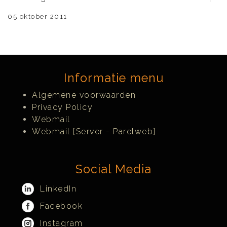
05 oktober 2011
Informatie menu
Algemene voorwaarden
Privacy Policy
Webmail
Webmail [Server - Parelweb]
Social Media
LinkedIn
Facebook
Instagram