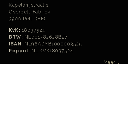
Kapelanijstraat 1
Overpelt-Fabriek
3900 Pelt (BE)
KvK:
18037524
BTW:
NL001782628B27
IBAN:
NL96ADYB1000003525
Peppol:
NL:KVK18037524
Meer...
Zoeken
Zoeken...