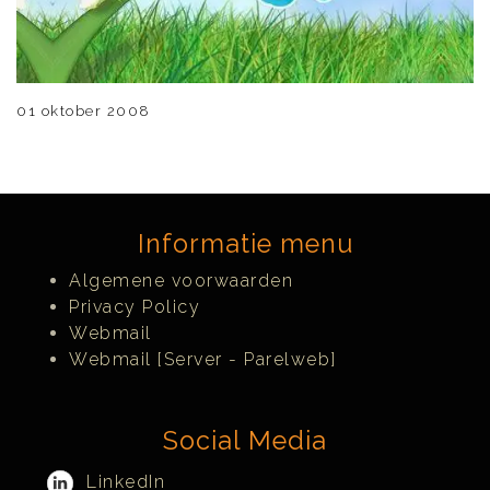
01 oktober 2008
Informatie menu
Algemene voorwaarden
Privacy Policy
Webmail
Webmail [Server - Parelweb]
Social Media
LinkedIn