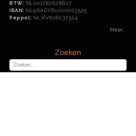
BTW:
NL001782628B27
IBAN:
NL96ADYB1000003525
Peppol:
NL:KVK18037524
Meer...
Zoeken
Zoeken...
Joomla! Learning Partners™ are officially recognized and
licensed by, but not organized or operated by, Open Source
Matters, Inc. (OSM) on behalf of The Joomla! Project™.
Each Joomla! Learning Partner represents an independent
company. Use of the Joomla!® name, symbol, logo, Joomla