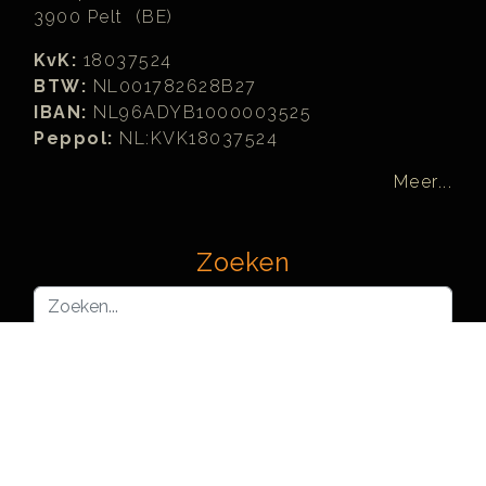
3900 Pelt (BE)
KvK:
18037524
BTW:
NL001782628B27
IBAN:
NL96ADYB1000003525
Peppol:
NL:KVK18037524
Meer...
Zoeken
Zoeken...
Joomla! Learning Partners™ are officially recognized and