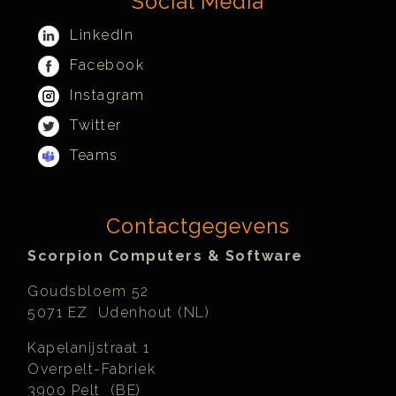
Social Media
LinkedIn
Facebook
Instagram
Twitter
Teams
Contactgegevens
Scorpion Computers & Software
Goudsbloem 52
5071 EZ Udenhout (NL)
Kapelanijstraat 1
Overpelt-Fabriek
3900 Pelt (BE)