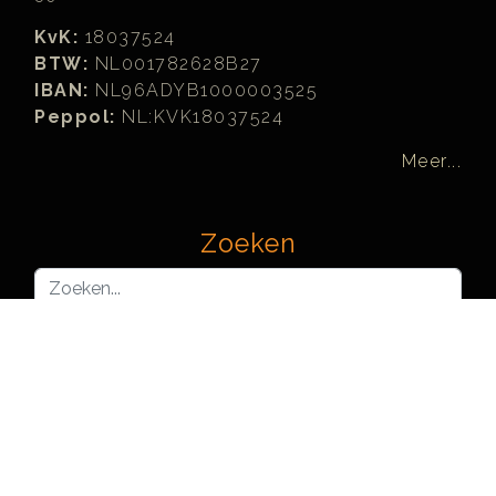
KvK:
18037524
BTW:
NL001782628B27
IBAN:
NL96ADYB1000003525
Peppol:
NL:KVK18037524
Meer...
Zoeken
Zoeken...
Joomla! Learning Partners™ are officially recognized and
licensed by, but not organized or operated by, Open Source