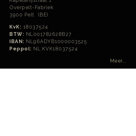
Kapelanijstraat 1
Overpelt-Fabriek
3900 Pelt (BE)
KvK:
18037524
BTW:
NL001782628B27
IBAN:
NL96ADYB1000003525
Peppol:
NL:KVK18037524
Meer...
Zoeken
Zoeken...