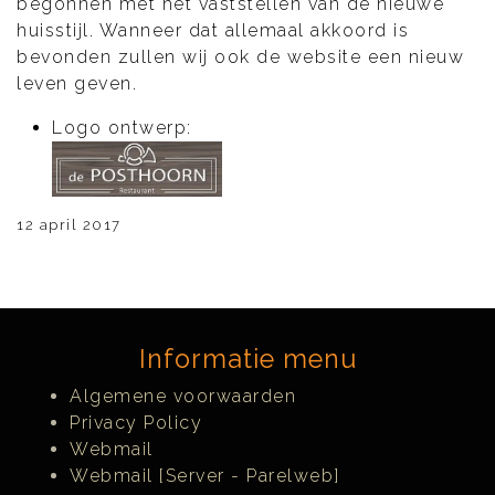
begonnen met het vaststellen van de nieuwe
huisstijl. Wanneer dat allemaal akkoord is
bevonden zullen wij ook de website een nieuw
leven geven.
Logo ontwerp:
12 april 2017
Informatie menu
Algemene voorwaarden
Privacy Policy
Webmail
Webmail [Server - Parelweb]