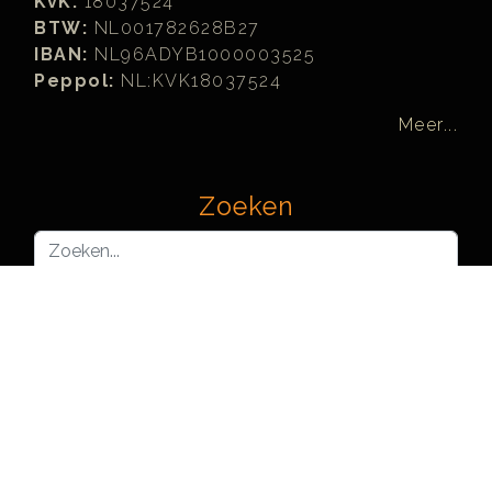
KvK:
18037524
BTW:
NL001782628B27
IBAN:
NL96ADYB1000003525
Peppol:
NL:KVK18037524
Meer...
Zoeken
Zoeken...
Joomla! Learning Partners™ are officially recognized and
licensed by, but not organized or operated by, Open Source
Matters, Inc. (OSM) on behalf of The Joomla! Project™.
Each Joomla! Learning Partner represents an independent