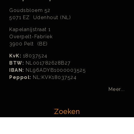
Goudsbloem 52
5071 EZ Udenhout (NL)
Kapelanijstraat 1
Overpelt-Fabriek
3900 Pelt (BE)
KvK:
18037524
BTW:
NL001782628B27
IBAN:
NL96ADYB1000003525
Peppol:
NL:KVK18037524
Meer...
Zoeken
Zoeken...