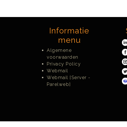
Informatie
menu
Algemene
voorwaarden
Privacy Policy
Webmail
Webmail [Server -
Parelweb]