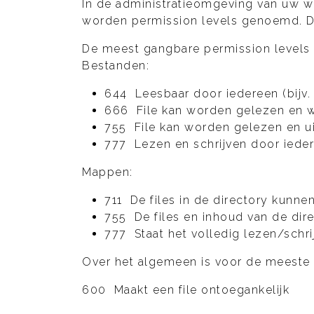
In de administratieomgeving van uw web
worden permission levels genoemd. De
De meest gangbare permission levels z
Bestanden:
644 Leesbaar door iedereen (bij
666 File kan worden gelezen en wo
755 File kan worden gelezen en uit
777 Lezen en schrijven door ieder
Mappen:
711 De files in de directory kunn
755 De files en inhoud van de di
777 Staat het volledig lezen/schri
Over het algemeen is voor de meeste 
600 Maakt een file ontoegankelijk