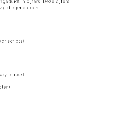
eduidt in cijfers. Deze cijfers
mag diegene doen.
or scripts)
tory inhoud
olen)