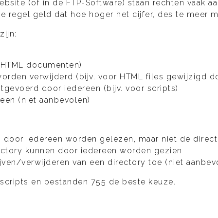
site (of in de FTP-Software) staan rechten vaak aang
 regel geld dat hoe hoger het cijfer, des te meer 
ijn:
v. HTML documenten)
rden verwijderd (bijv. voor HTML files gewijzigd do
gevoerd door iedereen (bijv. voor scripts)
een (niet aanbevolen)
en door iedereen worden gelezen, maar niet de direc
rectory kunnen door iedereen worden gezien
jven/verwijderen van een directory toe (niet aanbev
scripts en bestanden 755 de beste keuze.