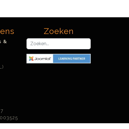
vens
Zoeken
Zoeken...
s &
L)
27
003525