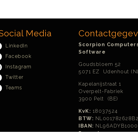
Social Media
Contactgege
Scorpion Computer
LinkedIn
Software
Facebook
Goudsbloem 52
Instagram
5071 EZ Udenhout (N
Twitter
Kapelanijstraat 1
Teams
Overpelt-Fabriek
3900 Pelt (BE)
KvK:
18037524
BTW:
NL001782628B
IBAN:
NL96ADYB1000
Peppol: