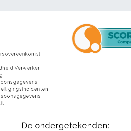
kersovereenkomst
dheid Verwerker
ng
ersoonsgegevens
veiligingsincidenten
Persoonsgegevens
it
De ondergetekenden: