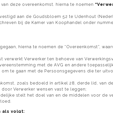
e van deze overeenkomst. hierna te noemen
“Verwer
evestigd aan de Goudsbloem 52 te Udenhout (Neder
ngeschreven bij de Kamer van Koophandel onder numm
angegaan, hierna te noemen de “Overeenkomst”, wa
st verwerkt Verwerker ten behoeve van Verwerkings
 overeenstemming met de AVG en andere toepasselij
om te gaan met de Persoonsgegevens die ter uitv
komst, zoals bedoeld in artikel 28, derde lid, van 
door Verwerker wensen vast te leggen;
delijke stelt het doel van en de middelen voor de
vloed.
als volgt: