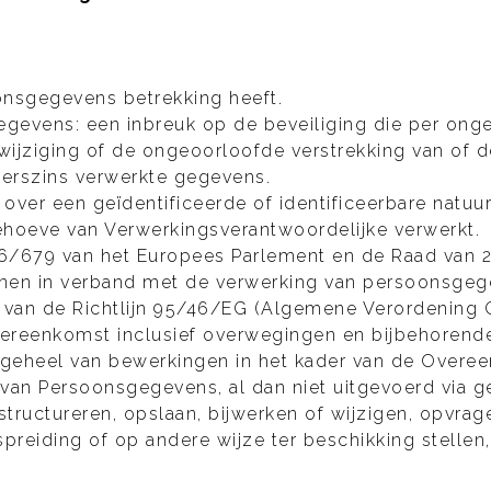
nsgegevens betrekking heeft.
gevens: een inbreuk op de beveiliging die per onge
de wijziging of de ongeoorloofde verstrekking van of
erszins verwerkte gegevens.
over een geïdentificeerde of identificeerbare natuur
hoeve van Verwerkingsverantwoordelijke verwerkt.
6/679 van het Europees Parlement en de Raad van 2
nen in verband met de verwerking van persoonsgege
ng van de Richtlijn 95/46/EG (Algemene Verordenin
reenkomst inclusief overwegingen en bijbehorende 
 geheel van bewerkingen in het kader van de Overee
van Persoonsgegevens, al dan niet uitgevoerd via g
tructureren, opslaan, bijwerken of wijzigen, opvrag
preiding of op andere wijze ter beschikking stellen