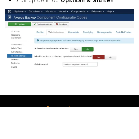
Druk op de knop
Opslaan & Sluiten
Informatie menu
Algemene voorwaarden
Privacy Policy
Webmail