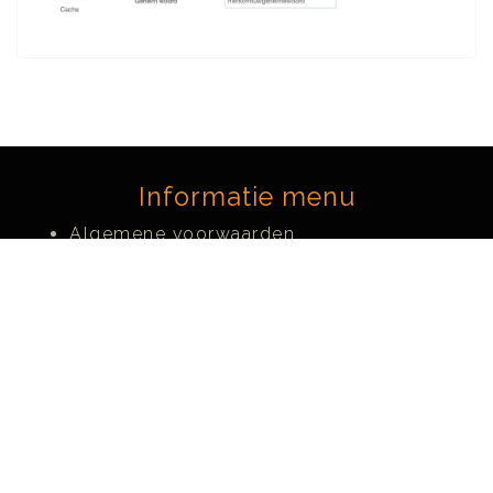
Informatie menu
Algemene voorwaarden
Privacy Policy
Webmail
Webmail [Server - Parelweb]
Social Media
LinkedIn
Facebook