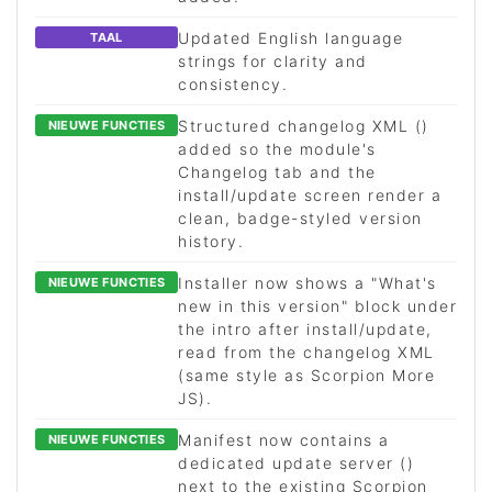
Updated English language
TAAL
strings for clarity and
consistency.
Structured changelog XML ()
NIEUWE FUNCTIES
added so the module's
Changelog tab and the
install/update screen render a
clean, badge-styled version
history.
Installer now shows a "What's
NIEUWE FUNCTIES
new in this version" block under
the intro after install/update,
read from the changelog XML
(same style as Scorpion More
JS).
Manifest now contains a
NIEUWE FUNCTIES
dedicated update server ()
next to the existing Scorpion