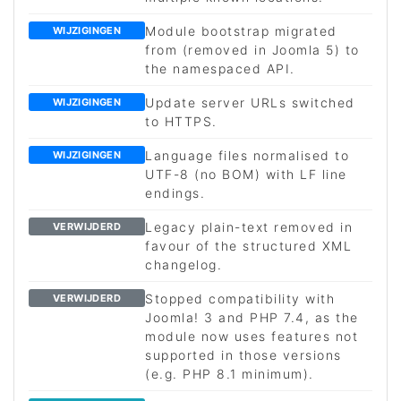
Module bootstrap migrated
WIJZIGINGEN
from (removed in Joomla 5) to
the namespaced API.
Update server URLs switched
WIJZIGINGEN
to HTTPS.
Language files normalised to
WIJZIGINGEN
UTF-8 (no BOM) with LF line
endings.
Legacy plain-text removed in
VERWIJDERD
favour of the structured XML
changelog.
Stopped compatibility with
VERWIJDERD
Joomla! 3 and PHP 7.4, as the
module now uses features not
supported in those versions
(e.g. PHP 8.1 minimum).