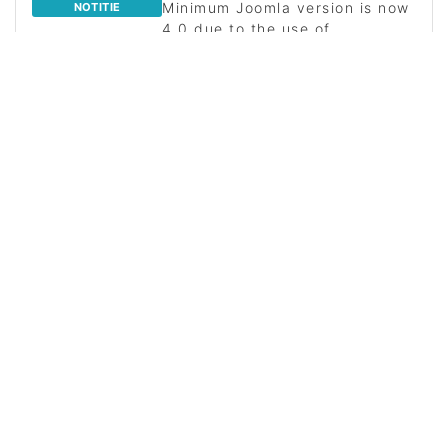
Minimum Joomla version is now
NOTITIE
4.0 due to the use of
namespaced classes and other
modern features.
Minimum PHP version is now 8.1
NOTITIE
due to the use of modern PHP
syntax and features.
v1.1.1
▼
2023-11-04
v1.1.0
▼
2023-11-04
v1.0.1
▼
2017-10-29