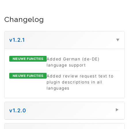
Changelog
v1.2.1
▼
Added German (de-DE)
NIEUWE FUNCTIES
language support
Added review request text to
NIEUWE FUNCTIES
plugin descriptions in all
languages
v1.2.0
▼