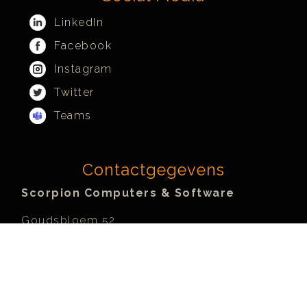
LinkedIn
Facebook
Instagram
Twitter
Teams
Contactgegevens
Scorpion Computers & Software
Goudsbloem 52
5071 EZ Udenhout (NL)
Kapelanijstraat 1
Overpelt-Fabriek
3900 Pelt (BE)