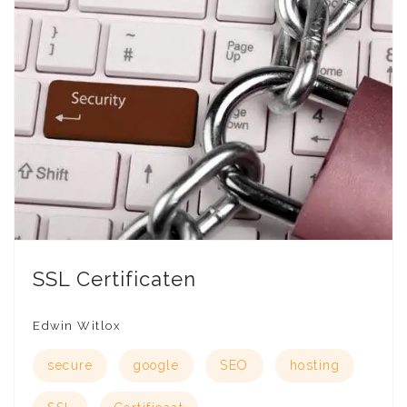
SSL Certificaten
Edwin Witlox
secure
google
SEO
hosting