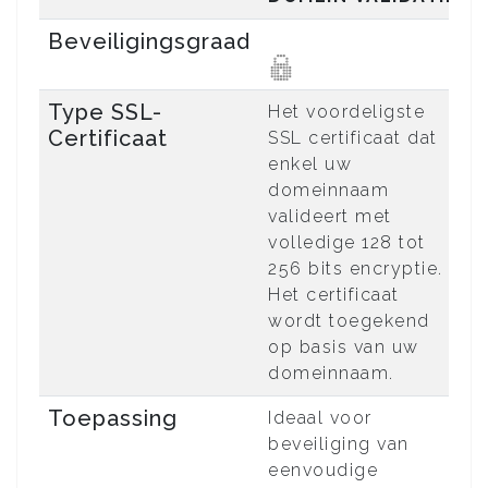
Beveiligingsgraad
Type SSL-
Het voordeligste
D
Certificaat
SSL certificaat dat
b
enkel uw
v
domeinnaam
e
valideert met
a
volledige 128 tot
i
256 bits encryptie.
a
Het certificaat
c
wordt toegekend
op basis van uw
domeinnaam.
Toepassing
Ideaal voor
I
beveiliging van
v
eenvoudige