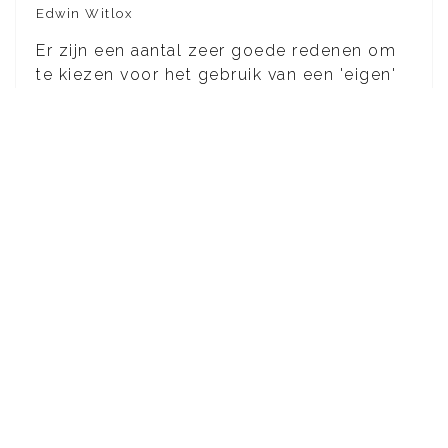
Edwin Witlox
Er zijn een aantal zeer goede redenen om
te kiezen voor het gebruik van een 'eigen'
server.
U wilt graag alles in eigen hand houden
en heeft voldoende verstand van
systeembeheer (unmanaged server).
De aangeboden hostingpakketten
bieden niet voldoende mogelijkheden
(schijfruimte, emailaccouonts,
datatraffic, databases, etc.).
U wilt uit beveiligingsoverweging uw
data niet op een server plaatsen
waarop ook data van andere aanwezig
is.
U wilt gebruik maken van de maximale
capaciteit van een server en dus