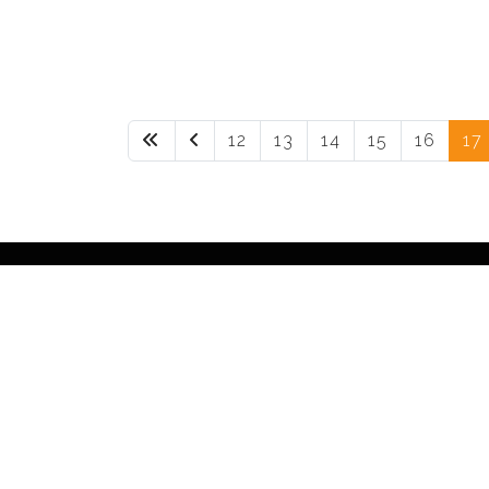
12
13
14
15
16
17
Informatie
menu
Algemene
voorwaarden
Privacy Policy
Webmail
Webmail [Server -