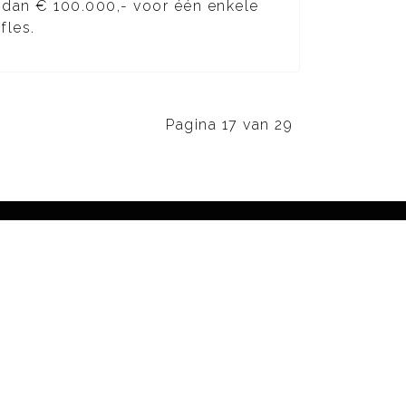
dan € 100.000,- voor één enkele
fles.
Pagina 17 van 29
vens
Zoeken
Zoeken...
s &
L)