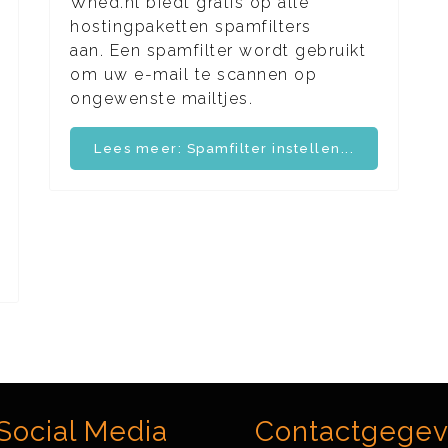
Wned.nl biedt gratis op alle
hostingpaketten spamfilters
aan. Een spamfilter wordt gebruikt
om uw e-mail te scannen op
ongewenste mailtjes.
Lees meer: Spamfilter instellen...
Social Media
Contactgege