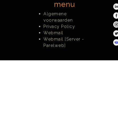
menu
Algemene
voorwaarden
Privacy Policy
Webmail
Webmail [Server -
Parelweb]
Joomla! Learning Partners™ are officially r