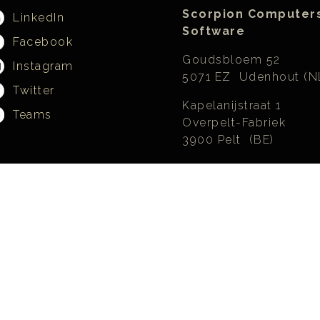
Scorpion Computer
LinkedIn
Software
Facebook
Goudsbloem 52
Instagram
5071 EZ Udenhout (N
Twitter
Kapelanijstraat 1
Teams
Overpelt-Fabriek
3900 Pelt (BE)
KvK:
18037524
BTW:
NL001782628B
IBAN:
NL96ADYB1000
Peppol:
NL:KVK18037524
Mee
ecognized and licensed by, but not organized or operated by, Open