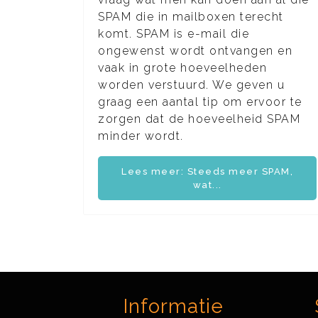
SPAM die in mailboxen terecht
komt. SPAM is e-mail die
ongewenst wordt ontvangen en
vaak in grote hoeveelheden
worden verstuurd. We geven u
graag een aantal tip om ervoor te
zorgen dat de hoeveelheid SPAM
minder wordt.
Lees meer: Steeds meer SPAM,
wat...
Informatie