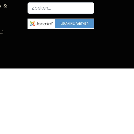
Zoeken...
s &
L)
27
003525
r...
 Source Matters, Inc. (OSM) on behalf of The